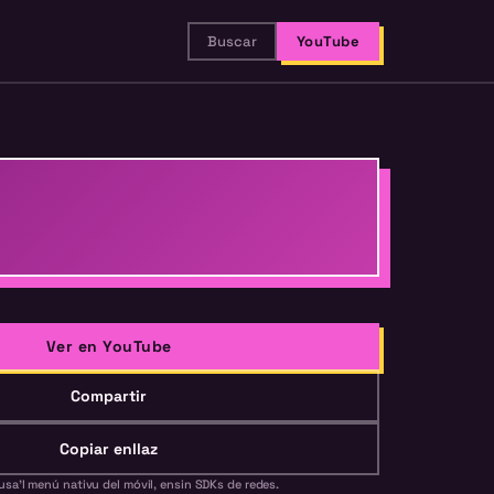
Buscar
YouTube
Ver en YouTube
Compartir
Copiar enllaz
usa'l menú nativu del móvil, ensin SDKs de redes.