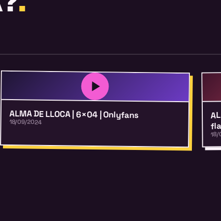
A?
.
ALMA DE LLOCA | 6×04 | Onlyfans
AL
18/09/2024
fl
18/