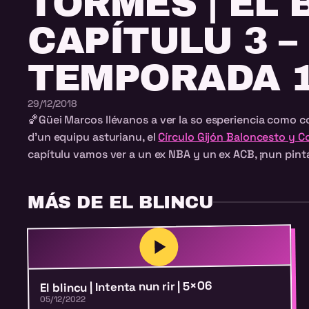
TORMES | EL 
CAPÍTULU 3 –
TEMPORADA 
29/12/2018
🏀
Güei Marcos llévanos a ver la so esperiencia como c
d’un equipu asturianu, el
Círculo Gijón Baloncesto y 
capítulu vamos ver a un ex NBA y un ex ACB, ¡nun pint
MÁS DE EL BLINCU
El blincu | Intenta nun rir | 5×06
05/12/2022