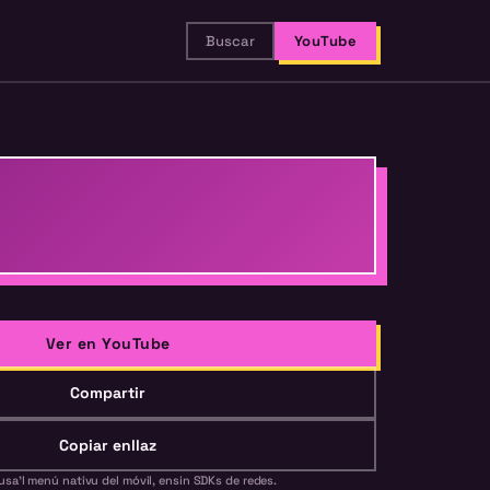
Buscar
YouTube
Ver en YouTube
Compartir
Copiar enllaz
usa'l menú nativu del móvil, ensin SDKs de redes.