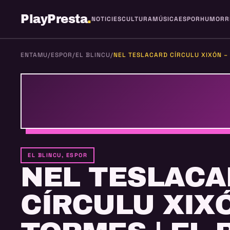
PlayPresta
.
NOTICIES
CULTURA
MÚSICA
ESPOR
HUMOR
R
ENTAMU
/
ESPOR
/
EL BLINCU
/
NEL TESLACARD CÍRCULU XIXÓN – 
EL BLINCU, ESPOR
NEL TESLACA
CÍRCULU XIXÓ