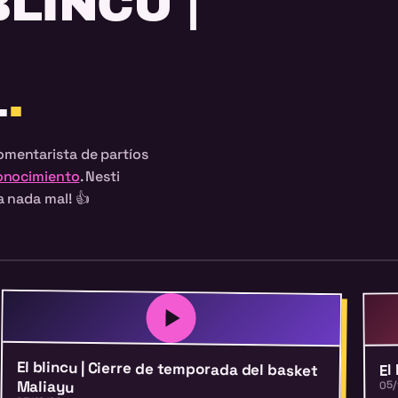
BLINCU |
1
.
omentarista de partíos
Conocimiento
. Nesti
a nada mal!
👍
El blincu | Cierre de temporada del basket
El
Maliayu
05/