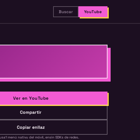
Buscar
YouTube
Ver en YouTube
Compartir
Copiar enllaz
usa'l menú nativu del móvil, ensin SDKs de redes.