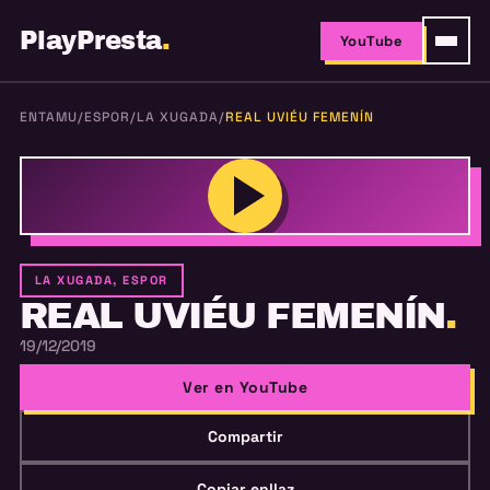
PlayPresta
.
YouTube
ENTAMU
/
ESPOR
/
LA XUGADA
/
REAL UVIÉU FEMENÍN
LA XUGADA, ESPOR
REAL UVIÉU FEMENÍN
.
19/12/2019
Ver en YouTube
Compartir
Copiar enllaz