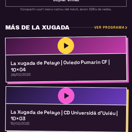
Compartir usa'l menú nativu del móvil, ensin SDKs de redes.
MÁS DE LA XUGADA
VER PROGRAMA
La xugada de Pelayo | Oviedo Pumarin CF |
10×04
28/02/2022
La Xugada de Pelayo | CD Universidá d’Uviéu |
10×03
15/02/2022