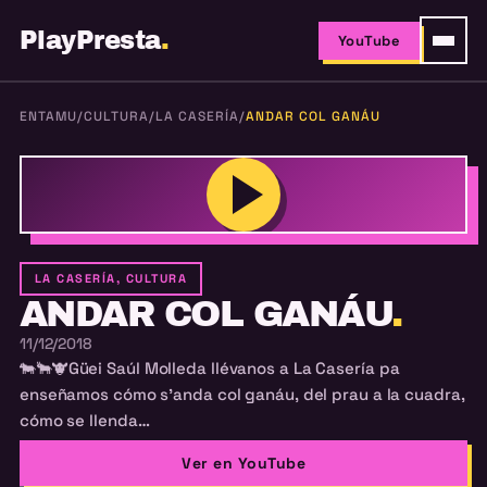
PlayPresta
.
YouTube
ENTAMU
/
CULTURA
/
LA CASERÍA
/
ANDAR COL GANÁU
LA CASERÍA, CULTURA
ANDAR COL GANÁU
.
11/12/2018
🐄
🐂
🐮
Güei Saúl Molleda llévanos a La Casería pa
enseñamos cómo s’anda col ganáu, del prau a la cuadra,
cómo se llenda…
Ver en YouTube