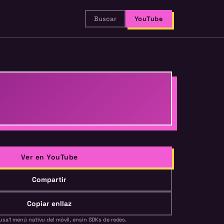
Buscar
YouTube
Ver en YouTube
Compartir
Copiar enllaz
usa'l menú nativu del móvil, ensin SDKs de redes.