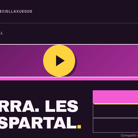
ECIELLA
XUEGOS
AL
ERRA. LES
ESPARTAL
.
Compartir 