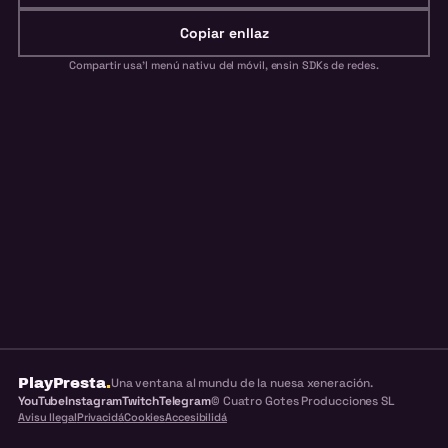
Copiar enllaz
Compartir usa'l menú nativu del móvil, ensin SDKs de redes.
PlayPresta
.
Una ventana al mundu de la nuesa xeneración.
YouTube
Instagram
Twitch
Telegram
© Cuatro Gotes Producciones SL
Avisu llegal
Privacidá
Cookies
Accesibilidá