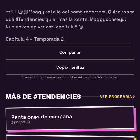
🕶
🚶🏻‍♀️
🤳🏻
Maggy sal a la cai como reportera. Quier saber
qué #Tendencies quier más la xente. Maggyconseyu:
Nun dexes de ver esti capítulu!!
😀
Capítulu 4 – Temporada 2
Compartir
Copiar enllaz
Compartir usa'l menú nativu del móvil, ensin SDKs de redes.
MÁS DE #TENDENCIES
VER PROGRAMA
Pantalones de campana
23/11/2018