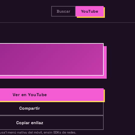
Buscar
YouTube
Ver en YouTube
Compartir
Copiar enllaz
usa'l menú nativu del móvil, ensin SDKs de redes.