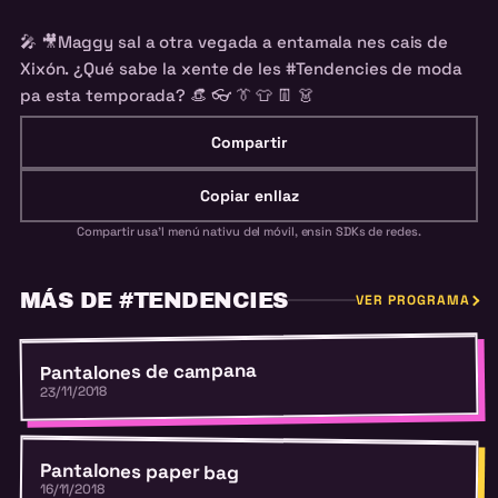
🎤
🎥
Maggy sal a otra vegada a entamala nes cais de
Xixón. ¿Qué sabe la xente de les #Tendencies de moda
pa esta temporada?
👒
👓
👔
👕
👖
👗
Compartir
Copiar enllaz
Compartir usa'l menú nativu del móvil, ensin SDKs de redes.
MÁS DE #TENDENCIES
VER PROGRAMA
Pantalones de campana
23/11/2018
Pantalones paper bag
16/11/2018