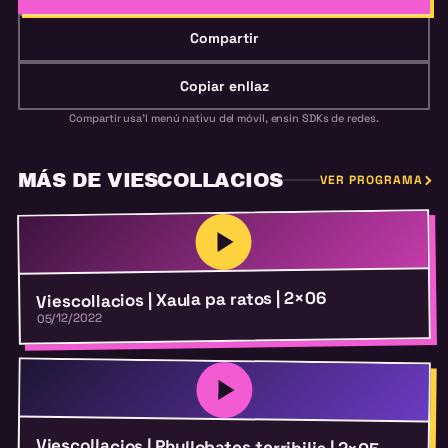
Compartir
Copiar enllaz
Compartir usa'l menú nativu del móvil, ensin SDKs de redes.
MÁS DE VIESCOLLACIOS
VER PROGRAMA
Viescollacios | Xaula pa ratos | 2×06
05/12/2022
Viescollacios | Phyllobates terribilis | 2×05